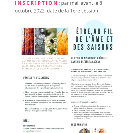
I N S C R I P T I O N :
par mail
avant le 8
octobre 2022, date de la 1ère session.